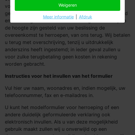
Weigeren
voor een andere wijze van levering dan de door ons
geboden goedkoopste standaard levering) onverwijld
Meer informatie
|
Afdruk
en in ieder geval niet later dan 14 dagen nadat wij op
de hoogte zijn gesteld van uw beslissing de
overeenkomst te herroepen, van ons terug. Wij betalen
u terug met overschrijving, tenzij u uitdrukkelijk
anderszins heeft ingestemd; in ieder geval zullen u
voor zulke terugbetaling geen kosten in rekening
worden gebracht.
Instructies voor het invullen van het formulier
Vul hier uw naam, woonadres en, indien mogelijk, uw
telefoonnummer, fax en e-mailadres in.
U kunt het modelformulier voor herroeping of een
andere duidelijk geformuleerde verklaring ook
elektronisch invullen. Als u van deze mogelijkheid
gebruik maakt zullen wij u onverwijld op een