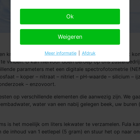
Ok
Weigeren
Meer informatie
|
Afdruk
 krijgt, kan het zijn dat u geen idee hebt van waar dit k
e vinden. U kan hiervoor doen beroep op ons zusterbedrijf 
chillende parameters met een digitale spectrofotometrie 
aat – koper – nitraat – nitriet – pH-waarde – silicium – ijze
onderzoek – enzovoort.
esten op verschillende elementen die aanwezig zijn. We g
, zwembadwater, water van een nabij gelegen beek, uw bure
is het moeilijk om liters lekwater te verzamelen. Fula ka
n de inhoud van 1 eetlepel (5 gram) en stuur het op naar on