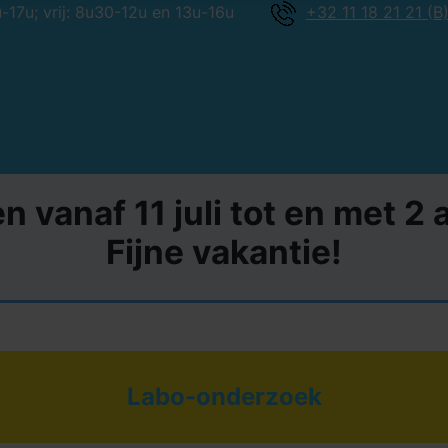
17u; vrij: 8u30-12u en 13u-16u
+32 11 18 21 21 (B
en vanaf 11 juli tot en met 
Fijne vakantie!
Labo-onderzoek