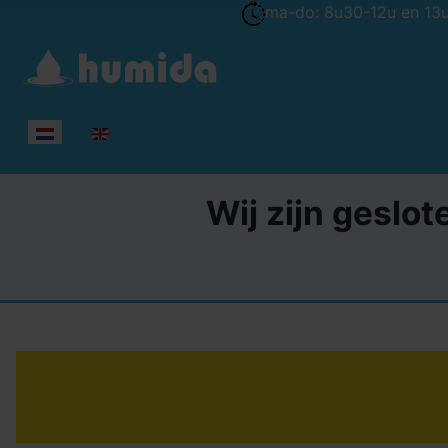
ma-do: 8u30-12u en 13u-
Selecteer de taal
Wij zijn geslot