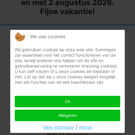
en met 2 augustus 2026.
Fijne vakantie!
We use cookies
België
Wij gebruiken cookies op onze web site. Sommigen
zijn essentieel voor het correct functioneren van de
Heppensesteenweg 57
site, terwijl anderen ons helpen om de site en
3945 Ham
gebruikerservaring te verbeteren (tracking cookies).
U kan zelf kiezen of u deze cookies wil toestaan of
+32 11 18 21 21
niet. Let op dat als u onze cookies weigert mogelijk
niet alle functies van de site beschikbaar zijn.
info@humida.be
BTW BE-0649.837.543
Ok
Weigeren
Nederland
Meer informatie
|
Afdruk
Postbus 21